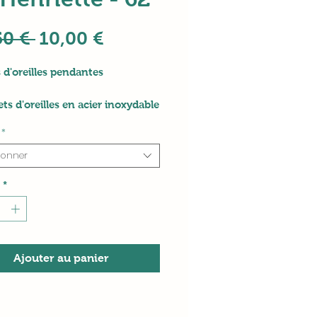
Prix
Prix
50 € 
10,00 €
original
promotionnel
 d'oreilles pendantes
ets d'oreilles en acier inoxydable
ntif baroque en résine
*
r : 8.5 cm
ionner
*
Ajouter au panier