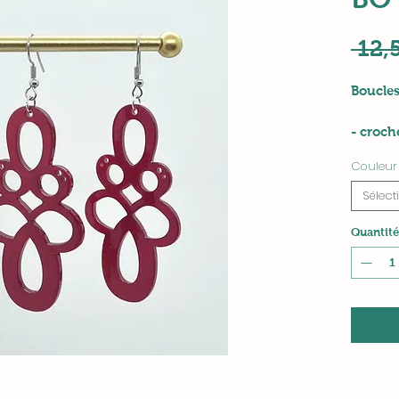
 12,
Boucles
- croch
- pende
Couleur
Hauteu
Sélect
Quantité