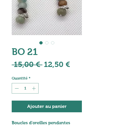
BO 21
Prix
Prix
 15,00 € 
12,50 €
original
promotionnel
Quantité
*
Ajouter au panier
Boucles d'oreilles pendantes