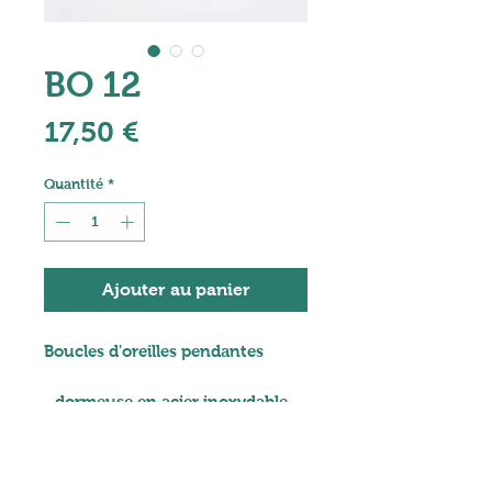
BO 12
Prix
17,50 €
Quantité
*
Ajouter au panier
Boucles d'oreilles pendantes
- dormeuse en acier inoxydable
- sequin rond en résine époxy
noire
Quelques conseils
- connecteur dôme en acier