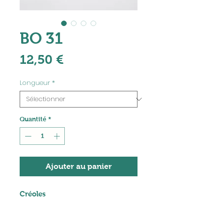
BO 31
Prix
12,50 €
Longueur
*
Quantité
*
Ajouter au panier
Créoles
- créoles 30 mm en acier