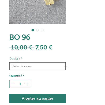
BO 96
Prix
Prix
 10,00 € 
7,50 €
original
promotionnel
Design
*
Quantité
*
Ajouter au panier