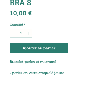
BRA 8
Prix
10,00 €
Quantité
*
Ajouter au panier
Bracelet perles et macramé
- perles en verre craquelé jaune
soleil
- perles tubes en céramique
Quelques conseils
grecque beige-marron
d'entretien :
- perles en acier inoxydable doré
- fil macramé doré
Afin de le préserver, un